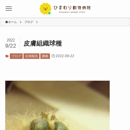
ホーム
ブログ
2022
皮膚組織球種
9/22
2022-09-22
ブログ
症例報告
腫瘍