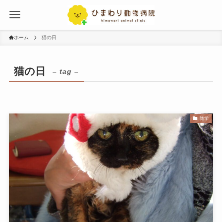
ホーム
猫の日
猫の日
– tag –
雑学