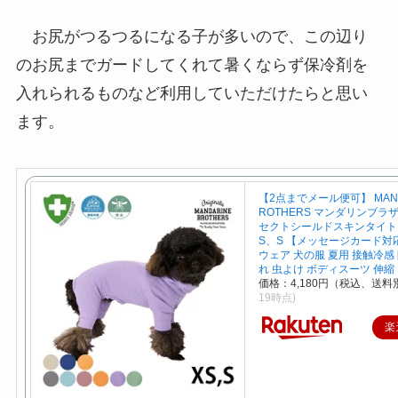
お尻がつるつるになる子が多いので、この辺り
のお尻までガードしてくれて暑くならず保冷剤を
入れられるものなど利用していただけたらと思い
ます。
【2点までメール便可】 MAND
ROTHERS マンダリンブラ
セクトシールドスキンタイト
S、S 【メッセージカード対
ウェア 犬の服 夏用 接触冷感
れ 虫よけ ボディスーツ 伸縮
価格：4,180円（税込、送料別
19時点)
楽